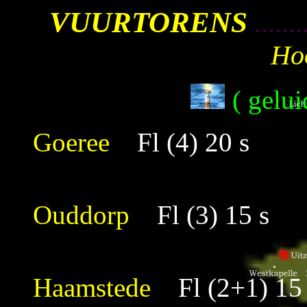
VUURTORENS
.......
Hoo
( gelui
Goeree
Fl (4) 20 s
Ouddorp
Fl (3) 15 s
Haamstede
Fl (2+1) 15