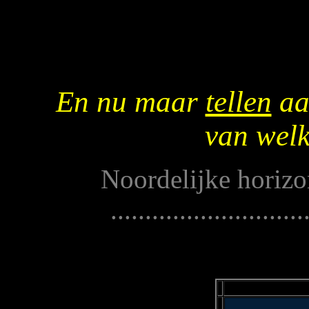
En nu maar
tellen
aa
van welk
Noordelijke horizon.....
............................