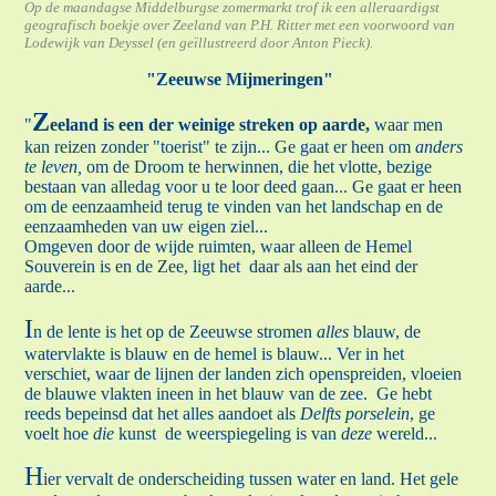
Op de maandagse Middelburgse zomermarkt trof ik een alleraardigst
geografisch boekje over Zeeland van P.H. Ritter met een voorwoord van
Lodewijk van Deyssel (en geïllustreerd door Anton Pieck).
"Zeeuwse Mijmeringen"
Z
"
eeland is een der weinige streken op aarde,
waar men
kan reizen zonder "toerist" te zijn... Ge gaat er heen om
anders
te leven,
om de Droom te herwinnen, die het vlotte, bezige
bestaan van alledag voor u te loor deed gaan... Ge gaat er heen
om de eenzaamheid terug te vinden van het landschap en de
eenzaamheden van uw eigen ziel...
Omgeven door de wijde ruimten, waar alleen de Hemel
Souverein is en de Zee, ligt het daar als aan het eind der
aarde...
I
n de lente is het op de Zeeuwse stromen
alles
blauw, de
watervlakte is blauw en de hemel is blauw... Ver in het
verschiet, waar de lijnen der landen zich openspreiden, vloeien
de blauwe vlakten ineen in het blauw van de zee. Ge hebt
reeds bepeinsd dat het alles aandoet als
Delfts porselein
, ge
voelt hoe
die
kunst de weerspiegeling is van
deze
wereld...
H
ier vervalt de onderscheiding tussen water en land. Het gele