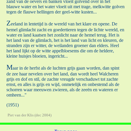
zand van de oevers en banken vloeit golvend over in het
blauwe water en het water vloeit uit met trage, melkwitte golven
tegen de flauwe hellingen der geel-witte kusten...
Z
eeland in lentetijd is de wereld van het klare en opene. De
hemel glimlacht zacht en goedertieren tegen de lichte wereld, en
water en land kaatsen het zonlicht naar de hemel terug. Het is
het land van de glimlach, het is het land van licht en kleuren, de
stranden zijn er witter, de weilanden groener dan elders. Heel
het land lijkt op de witte appelbloesems die om de heldere,
kleine huisjes bloeien, ingericht...
M
aar in de herfst als de luchten grijs gaan worden, dan spint
de zee haar nevelen over het land, dan wordt heel Walcheren
grijs en dof en stil, de zachte vreugde verschaduwt tot zachte
ernst, en alles is grijs en wijd, onmetelijk en onbestemd als de
schorren waar meeuwen zwieren, als de zeeën en wateren er
omheen..."
(1951)
Piet van der Klis (dec 2004)